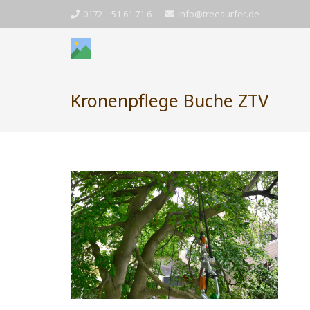
0172 – 51 61 71 6
info@treesurfer.de
Kronenpflege Buche ZTV