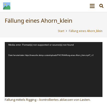
Fällung eines Ahorn_klein
Start
Fällung eines Ahorn_klein
Video-
Media error: Format(s) not supported or source(s) not found
Player
Datei herunterladen: https://treesurfer.de/wp-content/uploads/F%C3%A4llung-eines-Ahorn_klein.mp4?_=2
Fällung mittels Rigging – kontrolliertes ablassen von Lasten.