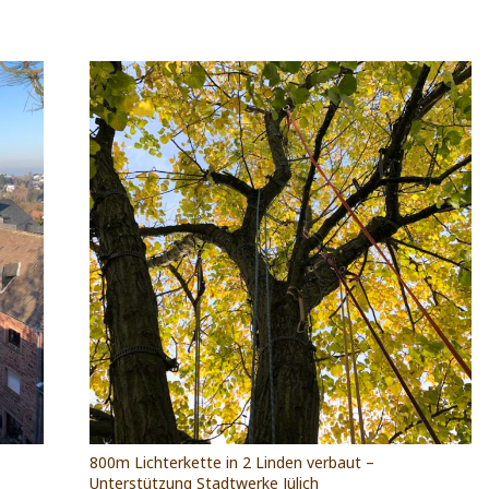
800m Lichterkette in 2 Linden verbaut –
Unterstützung Stadtwerke Jülich