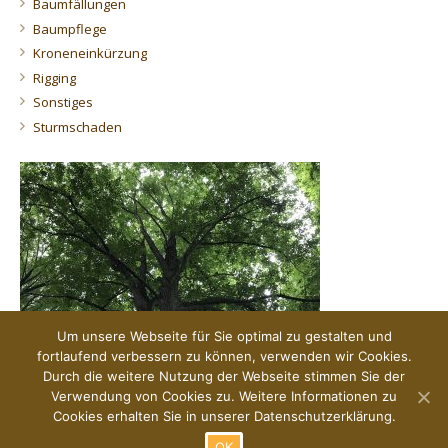
Baumfällungen
Baumpflege
Kroneneinkürzung
Rigging
Sonstiges
Sturmschaden
Um unsere Webseite für Sie optimal zu gestalten und
fortlaufend verbessern zu können, verwenden wir Cookies.
Durch die weitere Nutzung der Webseite stimmen Sie der
Verwendung von Cookies zu. Weitere Informationen zu
Der Blick von unten.
Cookies erhalten Sie in unserer Datenschutzerklärung.
OK